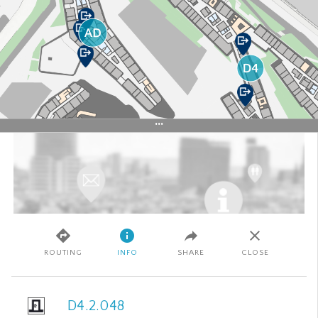
+
–
SATELLITE
ROUTING
INFO
SHARE
CLOSE
50 m
© Basemap.at
© WIRTSCHAFTSUNIVERSITÄT WIEN
IMPRESSUM
WU
D4.2.048
APPLIKATIONEN