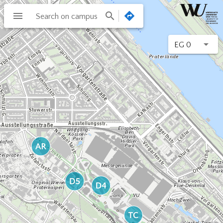
Search on campus
EG 0