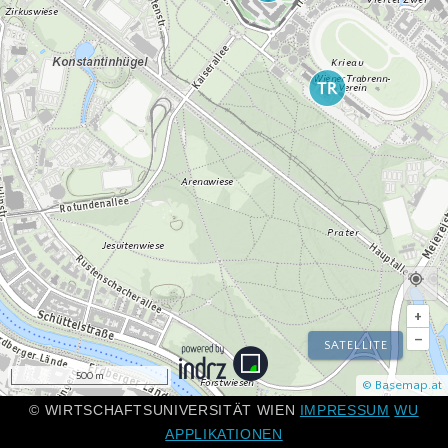
+
–
SATELLITE
500 m
© Basemap.at
© WIRTSCHAFTSUNIVERSITÄT WIEN
IMPRESSUM
WU
APPLIKATIONEN